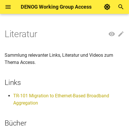
DENOG Working Group Access
T
y
Literatur
Was sind Blueprints?
Access Technologies
Links
DENOG Working Group
Juniper
p
Access
e
BNG
Broadband Network Gateway
Bücher
RtBrick
Sammlung relevanter Links, Literatur und Videos zum
t
Thema Access.
PON Management
o
Links
Auto Configuration (ACS) &
s
CPE Management
t
TR-101 Migration to Ethernet-Based Broadband
a
L2BSA
Aggregation
r
L3BSA
Bücher
t