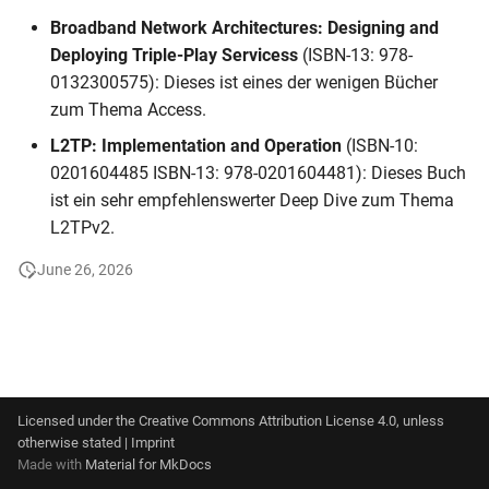
Authentication, Authorization
s
Broadband Network Architectures: Designing and
& Accounting
Deploying Triple-Play Servicess
(ISBN-13: 978-
e
0132300575): Dieses ist eines der wenigen Bücher
IP-Adress-Effizienz und
a
zum Thema Access.
Einsparungstechnologien
r
L2TP: Implementation and Operation
(ISBN-10:
IT, OSS & BSS-Systeme
0201604485 ISBN-13: 978-0201604481): Dieses Buch
c
ist ein sehr empfehlenswerter Deep Dive zum Thema
h
IPTV
L2TPv2.
i
June 26, 2026
Security
n
VoIP
g
Geschäftskunden
Licensed under the
Creative Commons Attribution License 4.0
, unless
Nationale Regulatorische
otherwise stated |
Imprint
Anforderungen
Made with
Material for MkDocs