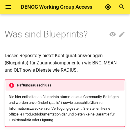
DENOG Working Group Access
T
y
Was sind Blueprints?
Juniper
Access Technologies
Literatur
DENOG Working Group
Juniper BNG Blueprints
RtBrick BNG Blueprints
p
Access
e
RtBrick
Broadband Network Gateway
Dieses Repository bietet Konfigurationsvorlagen
t
(Blueprints) für Zugangskomponenten wie BNG, MSAN
PON Management
und OLT sowie Dienste wie RADIUS.
o
Auto Configuration (ACS) &
s
Haftungsausschluss
CPE Management
t
Die hier enthaltenen Blueprints stammen aus Community-Beiträgen
a
L2BSA
und werden unverändert („as is“) sowie ausschließlich zu
Informationszwecken zur Verfügung gestellt. Sie stellen keine
r
offizielle Produktdokumentation dar und bieten keine Garantie für
L3BSA
Funktionalität oder Eignung.
t