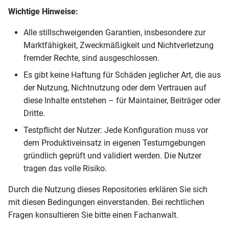
Authentication, Authorization
s
Wichtige Hinweise:
& Accounting
e
Alle stillschweigenden Garantien, insbesondere zur
IP-Adress-Effizienz und
a
Marktfähigkeit, Zweckmäßigkeit und Nichtverletzung
Einsparungstechnologien
fremder Rechte, sind ausgeschlossen.
r
Es gibt keine Haftung für Schäden jeglicher Art, die aus
IT, OSS & BSS-Systeme
c
der Nutzung, Nichtnutzung oder dem Vertrauen auf
h
diese Inhalte entstehen – für Maintainer, Beiträger oder
IPTV
Dritte.
i
Security
Testpflicht der Nutzer: Jede Konfiguration muss vor
n
dem Produktiveinsatz in eigenen Testumgebungen
VoIP
g
gründlich geprüft und validiert werden. Die Nutzer
tragen das volle Risiko.
Geschäftskunden
Durch die Nutzung dieses Repositories erklären Sie sich
mit diesen Bedingungen einverstanden. Bei rechtlichen
Nationale Regulatorische
Fragen konsultieren Sie bitte einen Fachanwalt.
Anforderungen