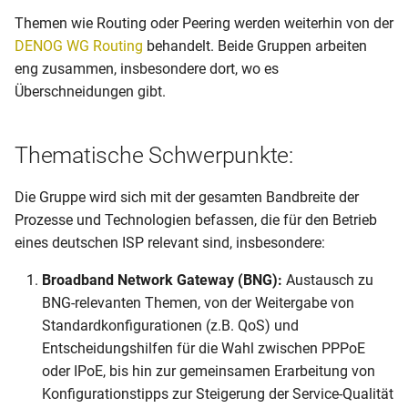
Authentication, Authorization
s
Themen wie Routing oder Peering werden weiterhin von der
& Accounting
DENOG WG Routing
behandelt. Beide Gruppen arbeiten
e
eng zusammen, insbesondere dort, wo es
IP-Adress-Effizienz und
a
Überschneidungen gibt.
Einsparungstechnologien
r
IT, OSS & BSS-Systeme
c
Thematische Schwerpunkte:
h
IPTV
Die Gruppe wird sich mit der gesamten Bandbreite der
i
Prozesse und Technologien befassen, die für den Betrieb
Security
eines deutschen ISP relevant sind, insbesondere:
n
VoIP
g
Broadband Network Gateway (BNG):
Austausch zu
BNG-relevanten Themen, von der Weitergabe von
Geschäftskunden
Standardkonfigurationen (z.B. QoS) und
Entscheidungshilfen für die Wahl zwischen PPPoE
Nationale Regulatorische
oder IPoE, bis hin zur gemeinsamen Erarbeitung von
Anforderungen
Konfigurationstipps zur Steigerung der Service-Qualität