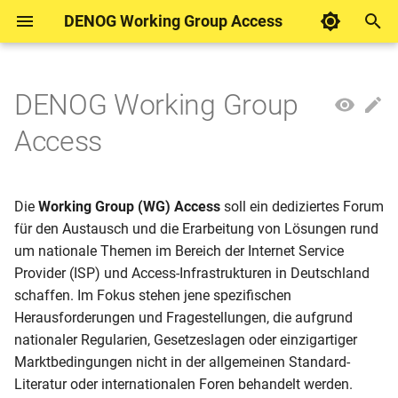
DENOG Working Group Access
T
y
DENOG Working Group
Thematische Schwerpunkte:
Was sind Blueprints?
Access Technologies
Literatur
DENOG Working Group
Juniper
p
Access
Access
e
Arbeitsweise & Ergebnis:
BNG
Broadband Network Gateway
RtBrick
t
Die
Working Group (WG) Access
soll ein dediziertes Forum
Mitarbeit
PON Management
o
für den Austausch und die Erarbeitung von Lösungen rund
Auto Configuration (ACS) &
um nationale Themen im Bereich der Internet Service
s
CPE Management
Provider (ISP) und Access-Infrastrukturen in Deutschland
t
schaffen. Im Fokus stehen jene spezifischen
a
L2BSA
Herausforderungen und Fragestellungen, die aufgrund
nationaler Regularien, Gesetzeslagen oder einzigartiger
r
L3BSA
Marktbedingungen nicht in der allgemeinen Standard-
t
Literatur oder internationalen Foren behandelt werden.