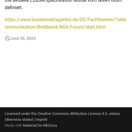
Die aktuelle L2BSA-Spezifikation wurde vom NGA-Forum
s
definiert.
e
https://www.bundesnetzagentur.de/DE/Fachthemen/Telek
a
ommunikation/Breitband/NGA-Forum/start.html
r
June 26, 2026
c
h
i
n
g
Licensed under the
Creative Commons Attribution License 4.0
, unless
otherwise stated |
Imprint
Made with
Material for MkDocs