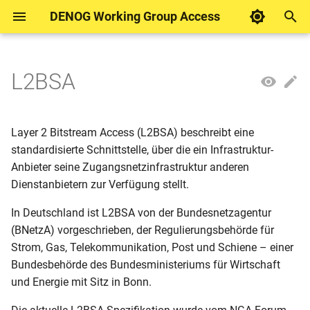
DENOG Working Group Access
T
y
L2BSA
Was sind Blueprints?
Literatur
DENOG Working Group
Juniper
p
Access
e
BNG
RtBrick
Layer 2 Bitstream Access (L2BSA) beschreibt eine
t
standardisierte Schnittstelle, über die ein Infrastruktur-
Anbieter seine Zugangsnetzinfrastruktur anderen
o
Dienstanbietern zur Verfügung stellt.
s
In Deutschland ist L2BSA von der Bundesnetzagentur
t
(BNetzA) vorgeschrieben, der Regulierungsbehörde für
a
Strom, Gas, Telekommunikation, Post und Schiene – einer
Bundesbehörde des Bundesministeriums für Wirtschaft
r
und Energie mit Sitz in Bonn.
t